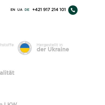
+421 917 214 101
EN
UA
DE
hstoffe
Hergestellt in
der Ukraine
lität