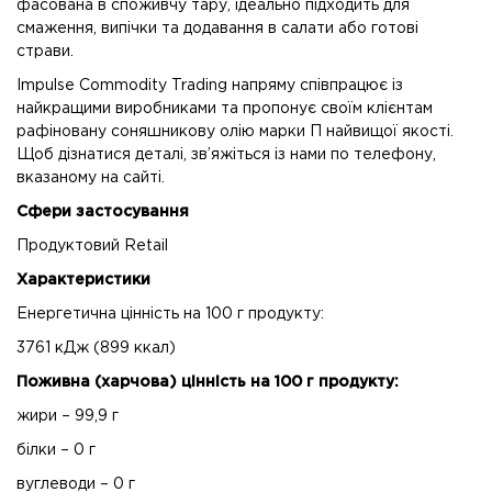
фасована в споживчу тару, ідеально підходить для
смаження, випічки та додавання в салати або готові
страви.
Impulse Commodity Trading напряму співпрацює із
найкращими виробниками та пропонує своїм клієнтам
рафіновану соняшникову олію марки П найвищої якості.
Щоб дізнатися деталі, зв’яжіться із нами по телефону,
вказаному на сайті.
Сфери застосування
Продуктовий Retail
Характеристики
Енергетична цінність на 100 г продукту:
3761 кДж (899 ккал)
Поживна (харчова) цінність на 100 г продукту:
жири – 99,9 г
білки – 0 г
вуглеводи – 0 г