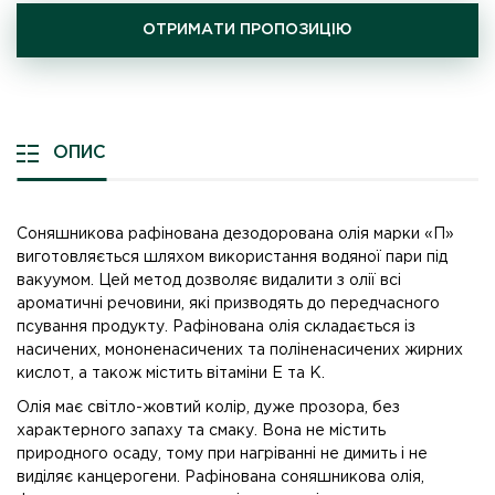
ОТРИМАТИ ПРОПОЗИЦІЮ
ОПИС
Соняшникова рафінована дезодорована олія марки «П»
виготовляється шляхом використання водяної пари під
вакуумом. Цей метод дозволяє видалити з олії всі
ароматичні речовини, які призводять до передчасного
псування продукту. Рафінована олія складається із
насичених, мононенасичених та поліненасичених жирних
кислот, а також містить вітаміни Е та K.
Олія має світло-жовтий колір, дуже прозора, без
характерного запаху та смаку. Вона не містить
природного осаду, тому при нагріванні не димить і не
виділяє канцерогени. Рафінована соняшникова олія,