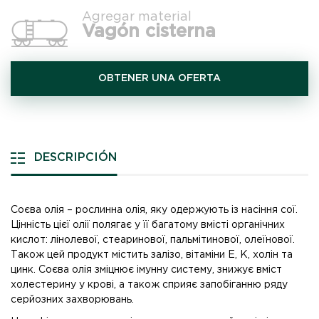
Agregar material
Vagón cisterna
OBTENER UNA OFERTA
DESCRIPCIÓN
Соєва олія – рослинна олія, яку одержують із насіння сої.
Цінність цієї олії полягає у її багатому вмісті органічних
кислот: лінолевої, стеаринової, пальмітинової, олеїнової.
Також цей продукт містить залізо, вітаміни Е, К, холін та
цинк. Соєва олія зміцнює імунну систему, знижує вміст
холестерину у крові, а також сприяє запобіганню ряду
серйозних захворювань.