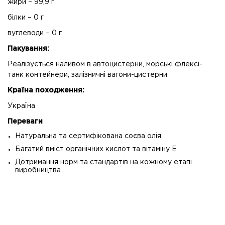
жири – 99,9 г
білки – 0 г
вуглеводи – 0 г
Пакування:
Реалізується наливом в автоцистерни, морські флексі-
танк контейнери, залізничні вагони-цистерни
Країна походження:
Україна
Переваги
Натуральна та сертифікована соєва олія
Багатий вміст органічних кислот та вітаміну Е
Дотримання норм та стандартів на кожному етапі
виробництва