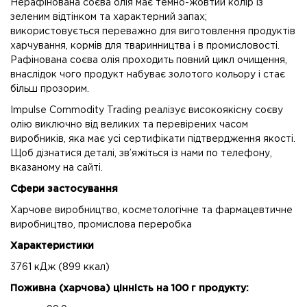
Нерафінована соєва олія має темно-жовтий колір із
зеленим відтінком та характерний запах;
використовується переважно для виготовлення продуктів
харчування, кормів для тваринництва і в промисловості.
Рафінована соєва олія проходить повний цикл очищення,
внаслідок чого продукт набуває золотого кольору і стає
більш прозорим.
Impulse Commodity Trading реалізує високоякісну соєву
олію виключно від великих та перевірених часом
виробників, яка має усі сертифікати підтвердження якості.
Щоб дізнатися деталі, зв’яжіться із нами по телефону,
вказаному на сайті.
Сфери застосування
Харчове виробництво, косметологічне та фармацевтичне
виробництво, промислова переробка
Характеристики
3761 кДж (899 ккал)
Поживна (харчова) цінність на 100 г продукту: