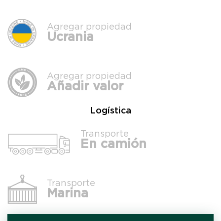
Agregar propiedad
Ucrania
Agregar propiedad
Añadir valor
Logística
Transporte
En camión
Transporte
Marina