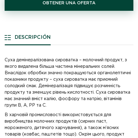
OBTENER UNA OFERTA
DESCRIPCIÓN
Суха демінералізована сироватка – молочний продукт, з
якого видалена більша частина мінеральних солей.
Внаслідок обробки значно покращуються органолептичні
показники продукту – суха сироватка має приємний
солодкий смак. Демінералізація підвищує розчинність
продукту та зменшує рівень кислотності. Суха сироватка
має значний вміст калію, фосфору та натрію, вітамінів
групи В, А, РР та С.
В харчовій промисловості використовується для
виробництва молочних продуктів (сирних паст,
мороженого, дитячого харчування), а також м’ясних
товарів (ковбас, паштетів тощо). Окрім цього, продукт